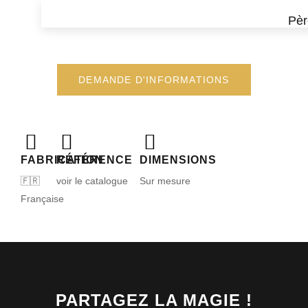
Pèr
DEMANDE D'INFORMATIONS
FABRICATION
RÉFÉRENCE
DIMENSIONS
🇫🇷
voir le catalogue
Sur mesure
Française
PARTAGEZ LA MAGIE !