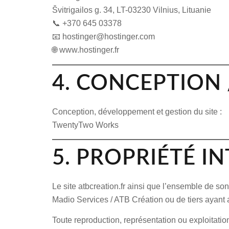
Švitrigailos g. 34, LT-03230 Vilnius, Lituanie
📞 +370 645 03378
📧
hostinger@hostinger.com
🌐
www.hostinger.fr
4. CONCEPTION 
Conception, développement et gestion du site :
TwentyTwo Works
5. PROPRIÉTÉ I
Le site
atbcreation.fr
ainsi que l’ensemble de son c
Madio Services / ATB Création ou de tiers ayant 
Toute reproduction, représentation ou exploitation