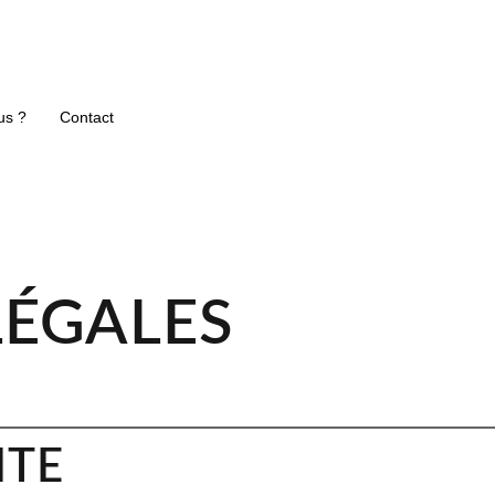
us ?
Contact
LÉGALES
ITE