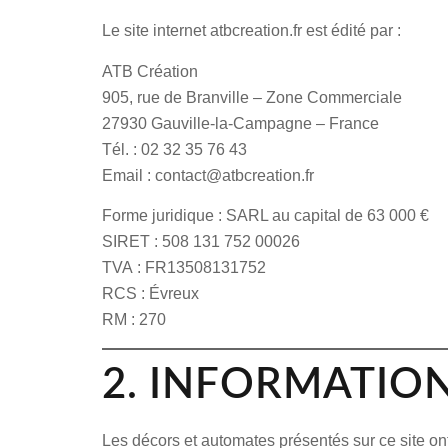
Le site internet
atbcreation.fr
est édité par :
ATB Création
905, rue de Branville – Zone Commerciale
27930 Gauville-la-Campagne – France
Tél. : 02 32 35 76 43
Email : contact@atbcreation.fr
Forme juridique
: SARL au capital de 63 000 €
SIRET
: 508 131 752 00026
TVA
: FR13508131752
RCS
: Évreux
RM
: 270
2. INFORMATIO
Les décors et automates présentés sur ce site ont