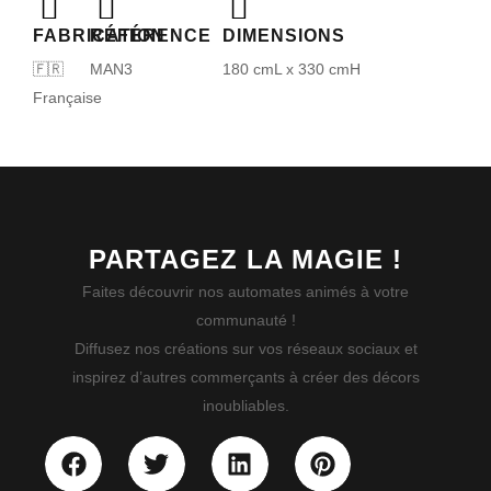
FABRICATION
RÉFÉRENCE
DIMENSIONS
🇫🇷
MAN3
180 cmL x 330 cmH
Française
PARTAGEZ LA MAGIE !
Faites découvrir nos automates animés à votre
communauté !
Diffusez nos créations sur vos réseaux sociaux et
inspirez d’autres commerçants à créer des décors
inoubliables.