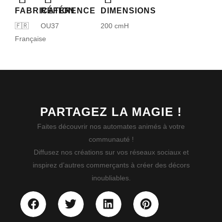
FABRICATION
RÉFÉRENCE
DIMENSIONS
🇫🇷
OU37
200 cmH
Française
PARTAGEZ LA MAGIE !
Faites découvrir nos automates animés à votre
communauté !
Diffusez nos créations sur vos réseaux sociaux et
inspirez d’autres commerçants à créer des décors
inoubliables.