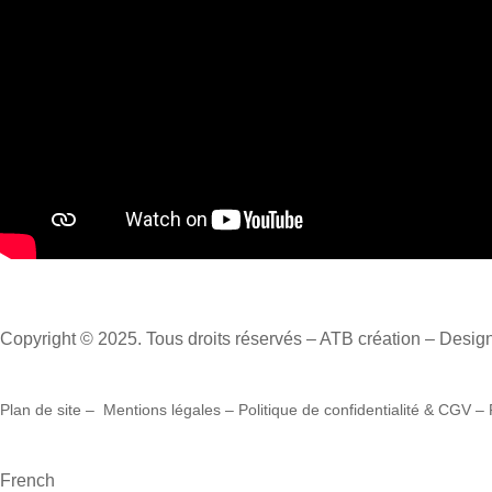
Copyright © 2025. Tous droits réservés – ATB création – Des
Plan de site
–
Mentions légales
–
Politique de confidentialité & CGV
–
French