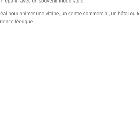
r repartir avec un souvenir inoubliable.
éal pour animer une vitrine, un centre commercial, un hôtel ou to
rience féerique.