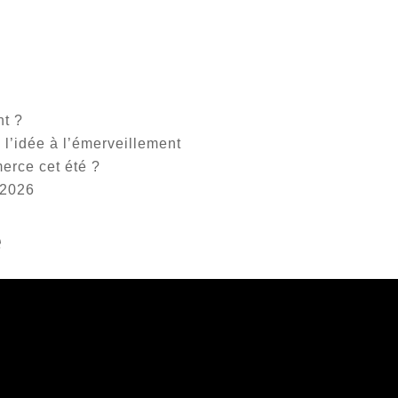
t ?
 l’idée à l’émerveillement
erce cet été ?
 2026
e