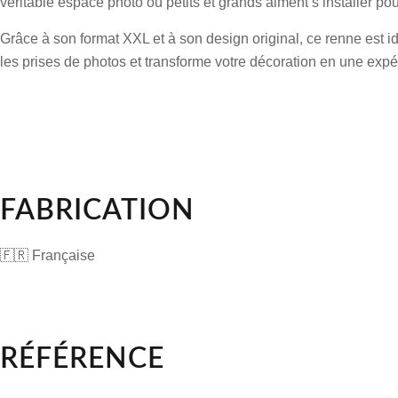
véritable espace photo où petits et grands aiment s’installer pou
Grâce à son format XXL et à son design original, ce renne est id
les prises de photos et transforme votre décoration en une expé
FABRICATION
🇫🇷 Française
RÉFÉRENCE